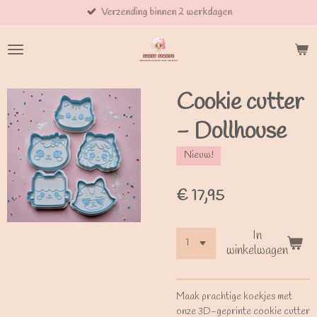
Verzending binnen 2 werkdagen
Ga
direct
naar
de
hoofdinhoud
Cookie cutter
- Dollhouse
Nieuw!
€ 17,95
In
winkelwagen
Maak prachtige koekjes met
onze 3D-geprinte cookie cutter