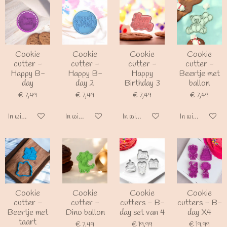
Cookie
Cookie
Cookie
Cookie
cutter -
cutter -
cutter -
cutter -
Happy B-
Happy B-
Happy
Beertje met
day
day 2
Birthday 3
ballon
€ 7,49
€ 7,49
€ 7,49
€ 7,49
In winkelwagen
In winkelwagen
In winkelwagen
In winkelwagen
Cookie
Cookie
Cookie
Cookie
cutter -
cutter -
cutters - B-
cutters - B-
Beertje met
Dino ballon
day set van 4
day X4
taart
€ 7,49
€ 19,99
€ 19,99