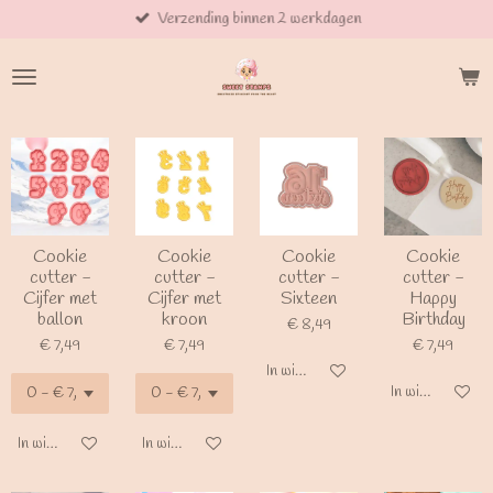
Verzending binnen 2 werkdagen
Ga
direct
naar
de
hoofdinhoud
Cookie
Cookie
Cookie
Cookie
cutter -
cutter -
cutter -
cutter -
Cijfer met
Cijfer met
Sixteen
Happy
ballon
kroon
Birthday
€ 8,49
€ 7,49
€ 7,49
€ 7,49
In winkelwagen
In winkelwagen
In winkelwagen
In winkelwagen