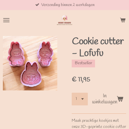
Verzending binnen 2 werkdagen
Ga
direct
naar
de
hoofdinhoud
Cookie cutter
- Lofufu
Bestseller
€ 11,95
In
winkelwagen
Maak prachtige koekjes met
onze 3D-geprinte cookie cutter