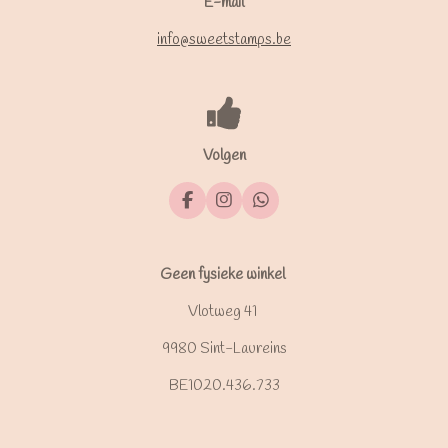
E-mail
info@sweetstamps.be
Volgen
F
I
W
a
n
h
c
s
a
e
t
t
b
a
s
Geen fysieke winkel
o
g
A
o
r
p
Vlotweg 41
k
a
p
m
9980 Sint-Laureins
BE1020.436.733