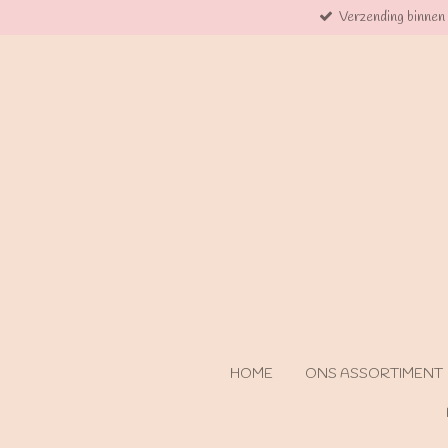
Verzending binnen
Ga
direct
naar
de
hoofdinhoud
HOME
ONS ASSORTIMENT