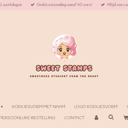
 2 werkdagen
Gratis verzending vanaf 40 euro!
Altijd een cad
KOEKJESVORM MET NAAM
LOGO KOEKJESVORM
PERSOONLIJKE BESTELLING
CONTACT