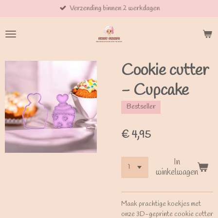
Verzending binnen 2 werkdagen
Ga
direct
naar
de
hoofdinhoud
Cookie cutter
- Cupcake
Bestseller
€ 4,95
In
winkelwagen
Maak prachtige koekjes met
onze 3D-geprinte cookie cutter