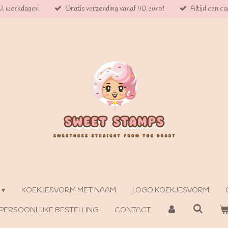
 2 werkdagen
Gratis verzending vanaf 40 euro!
Altijd een cad
KOEKJESVORM MET NAAM
LOGO KOEKJESVORM
PERSOONLIJKE BESTELLING
CONTACT