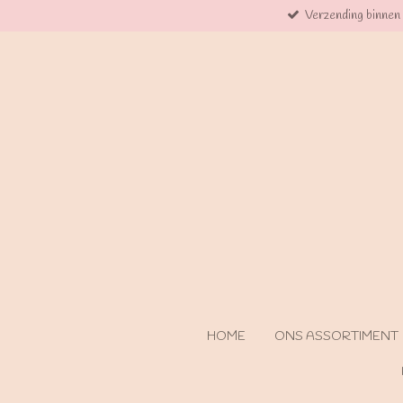
Verzending binnen
Ga
direct
naar
de
hoofdinhoud
HOME
ONS ASSORTIMENT