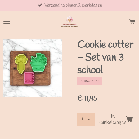
Verzending binnen 2 werkdagen
Ga
direct
naar
de
hoofdinhoud
Cookie cutter
- Set van 3
school
Bestseller
€ 11,95
In
winkelwagen