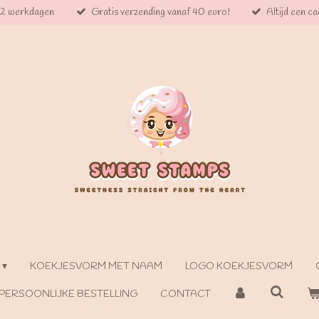
 2 werkdagen
Gratis verzending vanaf 40 euro!
Altijd een cad
KOEKJESVORM MET NAAM
LOGO KOEKJESVORM
PERSOONLIJKE BESTELLING
CONTACT