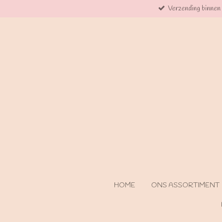
Verzending binnen
Ga
direct
naar
de
hoofdinhoud
HOME
ONS ASSORTIMENT