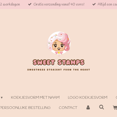
 2 werkdagen
Gratis verzending vanaf 40 euro!
Altijd een cad
KOEKJESVORM MET NAAM
LOGO KOEKJESVORM
PERSOONLIJKE BESTELLING
CONTACT