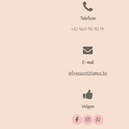
Telefoon
+32 460 95 90 19
E-mail
info@sweetstamps.be
Volgen
F
I
W
a
n
h