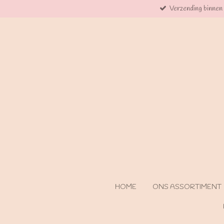
Verzending binnen
Ga
direct
naar
de
hoofdinhoud
HOME
ONS ASSORTIMENT