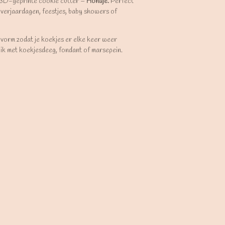
 3D-geprinte cookie cutter –
Hondje.
Perfect
verjaardagen, feestjes, baby showers of
 vorm zodat je koekjes er elke keer weer
uik met koekjesdeeg, fondant of marsepein.