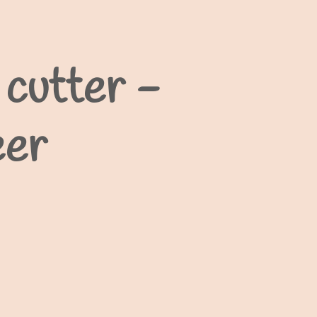
cutter -
eer