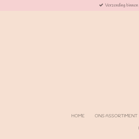
Verzending binnen
Ga
direct
naar
de
hoofdinhoud
HOME
ONS ASSORTIMENT