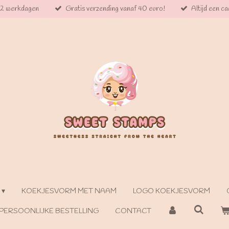
 2 werkdagen
Gratis verzending vanaf 40 euro!
Altijd een cad
KOEKJESVORM MET NAAM
LOGO KOEKJESVORM
PERSOONLIJKE BESTELLING
CONTACT