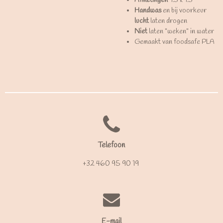
Afmetingen
9.5 x 9.5
Handwas
en bij voorkeur
lucht
laten drogen
Niet
laten "weken" in water
Gemaakt van foodsafe PLA
Telefoon
+32 460 95 90 19
E-mail