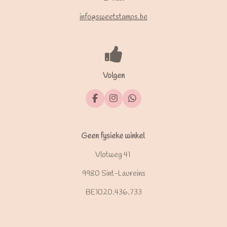
info@sweetstamps.be
Volgen
F
I
W
a
n
h
c
s
a
e
t
t
b
a
s
Geen fysieke winkel
o
g
A
o
r
p
Vlotweg 41
k
a
p
m
9980 Sint-Laureins
BE1020.436.733