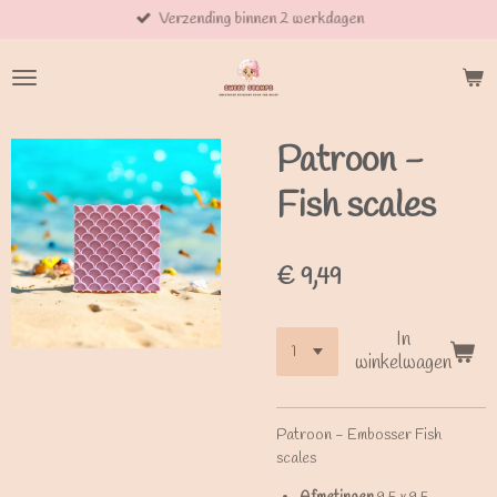
Verzending binnen 2 werkdagen
Ga
direct
naar
de
hoofdinhoud
Patroon -
Fish scales
€ 9,49
In
winkelwagen
Patroon - Embosser Fish
scales