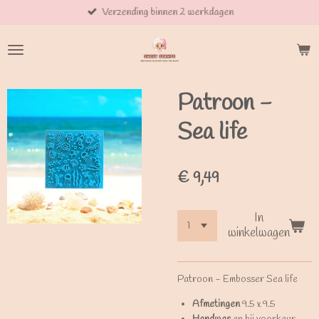
Verzending binnen 2 werkdagen
Ga
direct
naar
de
hoofdinhoud
Patroon -
Sea life
€ 9,49
In
winkelwagen
Patroon - Embosser Sea life
Afmetingen
9.5 x 9.5