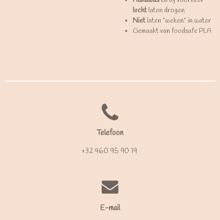
Handwas
en bij voorkeur
lucht
laten drogen
Niet
laten "weken" in water
Gemaakt van foodsafe PLA
Telefoon
+32 460 95 90 19
E-mail