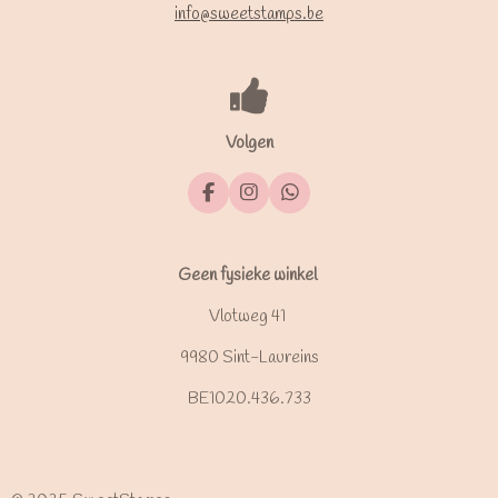
info@sweetstamps.be
Volgen
F
I
W
a
n
h
c
s
a
e
t
t
b
a
s
Geen fysieke winkel
o
g
A
o
r
p
Vlotweg 41
k
a
p
m
9980 Sint-Laureins
BE1020.436.733