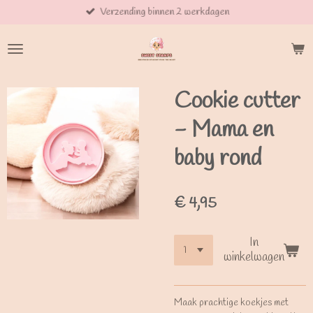
Verzending binnen 2 werkdagen
Ga
direct
naar
de
hoofdinhoud
Cookie cutter
- Mama en
baby rond
€ 4,95
In
winkelwagen
Maak prachtige koekjes met