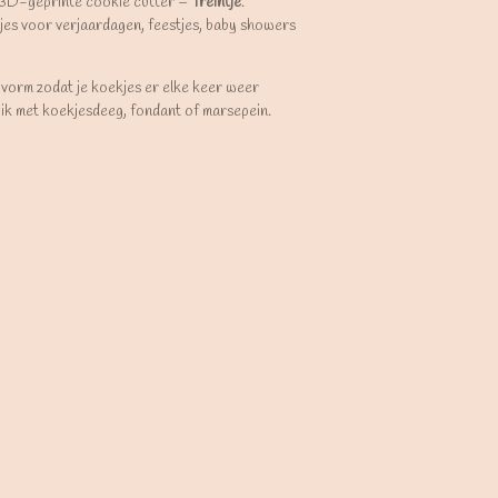
 3D-geprinte cookie cutter –
Treintje
.
jes voor verjaardagen, feestjes, baby showers
 vorm zodat je koekjes er elke keer weer
uik met koekjesdeeg, fondant of marsepein.