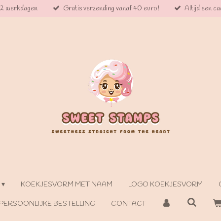
 2 werkdagen
Gratis verzending vanaf 40 euro!
Altijd een cad
KOEKJESVORM MET NAAM
LOGO KOEKJESVORM
PERSOONLIJKE BESTELLING
CONTACT