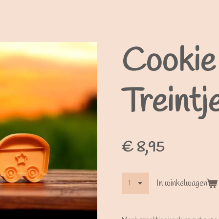
Cookie 
Treintj
€ 8,95
In winkelwagen