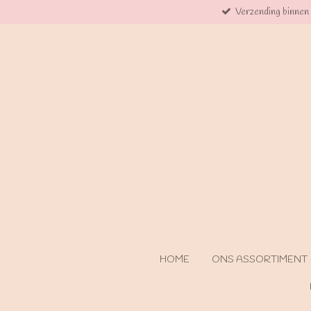
Verzending binnen
Ga
direct
naar
de
hoofdinhoud
HOME
ONS ASSORTIMENT