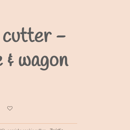
cutter -
e & wagon