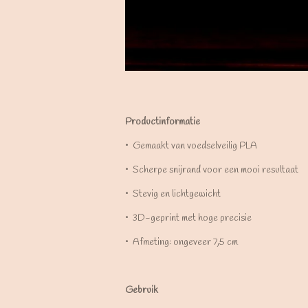
Productinformatie
•⁠ ⁠Gemaakt van voedselveilig PLA
•⁠ ⁠Scherpe snijrand voor een mooi resultaat
•⁠ ⁠Stevig en lichtgewicht
•⁠ ⁠3D-geprint met hoge precisie
•⁠ ⁠Afmeting: ongeveer 7,5 cm
Gebruik