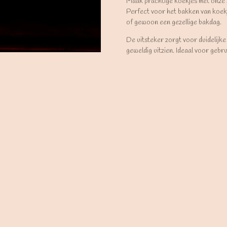
Maak prachtige koekjes met onze
Perfect voor het bakken van koek
of gewoon een gezellige bakdag.
De uitsteker zorgt voor duidelijke
geweldig uitzien. Ideaal voor gebr