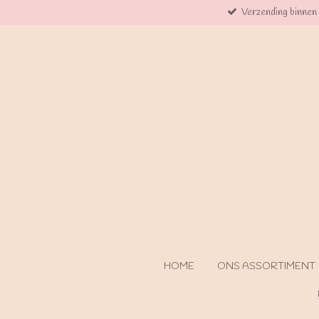
Verzending binnen
Ga
direct
naar
de
hoofdinhoud
HOME
ONS ASSORTIMENT