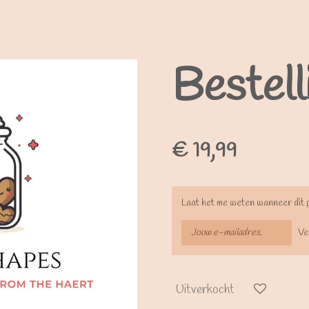
Bestell
€ 19,99
Laat het me weten wanneer dit 
Ve
Uitverkocht