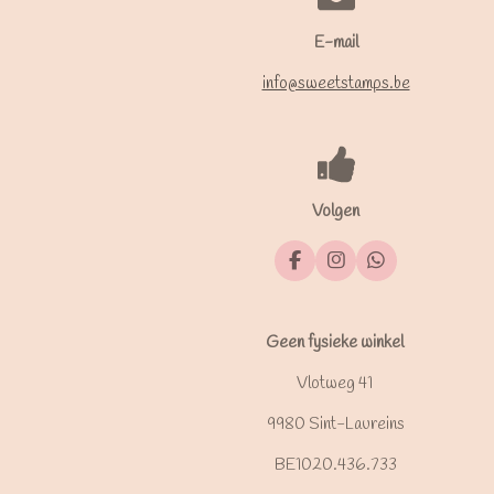
E-mail
info@sweetstamps.be
Volgen
F
I
W
a
n
h
c
s
a
e
t
t
b
a
s
Geen fysieke winkel
o
g
A
o
r
p
Vlotweg 41
k
a
p
m
9980 Sint-Laureins
BE1020.436.733