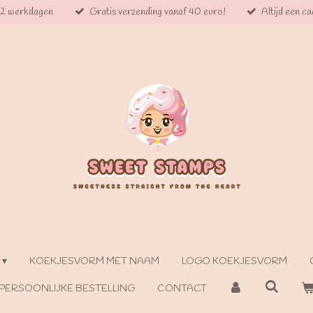
 2 werkdagen
Gratis verzending vanaf 40 euro!
Altijd een cad
KOEKJESVORM MET NAAM
LOGO KOEKJESVORM
PERSOONLIJKE BESTELLING
CONTACT