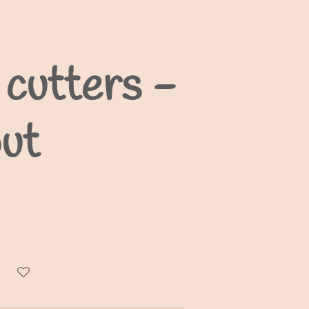
 cutters -
out