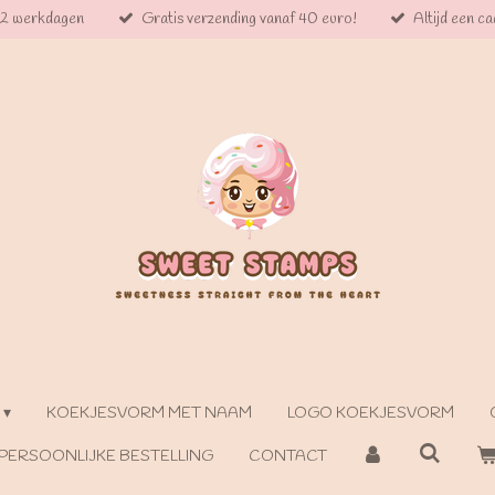
 2 werkdagen
Gratis verzending vanaf 40 euro!
Altijd een cad
KOEKJESVORM MET NAAM
LOGO KOEKJESVORM
PERSOONLIJKE BESTELLING
CONTACT