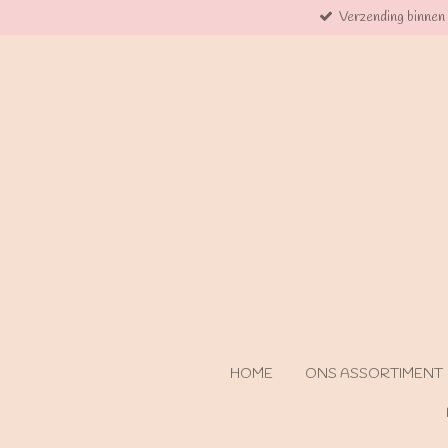
Verzending binnen
Ga
direct
naar
de
hoofdinhoud
HOME
ONS ASSORTIMENT