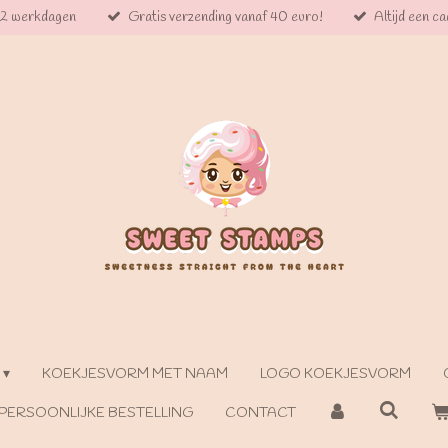
 2 werkdagen
Gratis verzending vanaf 40 euro!
Altijd een cad
KOEKJESVORM MET NAAM
LOGO KOEKJESVORM
PERSOONLIJKE BESTELLING
CONTACT