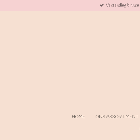
Verzending binnen
Ga
direct
naar
de
hoofdinhoud
HOME
ONS ASSORTIMENT