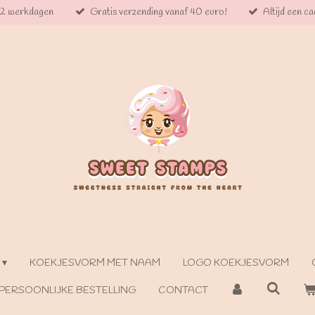
 2 werkdagen
Gratis verzending vanaf 40 euro!
Altijd een cad
KOEKJESVORM MET NAAM
LOGO KOEKJESVORM
PERSOONLIJKE BESTELLING
CONTACT