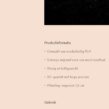
Productinformatie
•⁠ ⁠Gemaakt van voedselveilig PLA
•⁠ ⁠Scherpe snijrand voor een mooi resultaat
•⁠ ⁠Stevig en lichtgewicht
•⁠ ⁠3D-geprint met hoge precisie
•⁠ ⁠Afmeting: ongeveer 7,5 cm
Gebruik