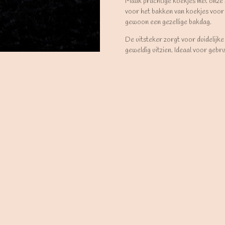
Maak prachtige koekjes met onze
voor het bakken van koekjes voor 
gewoon een gezellige bakdag.
De uitsteker zorgt voor duidelijke
geweldig uitzien. Ideaal voor gebr