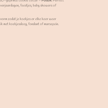
 3D-geprinte cookie cutter –
Poison
. Perfect
verjaardagen, feestjes, baby showers of
 vorm zodat je koekjes er elke keer weer
uik met koekjesdeeg, fondant of marsepein.