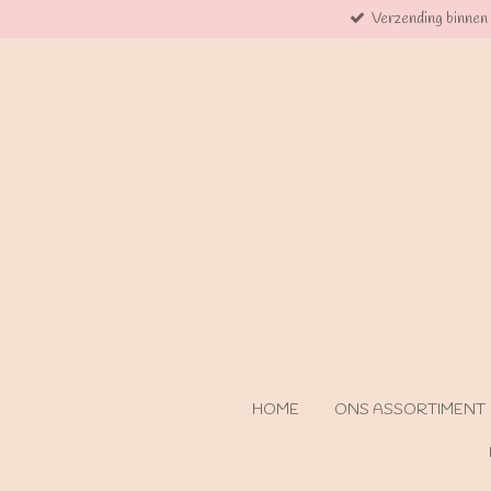
Verzending binnen
Ga
direct
naar
de
hoofdinhoud
HOME
ONS ASSORTIMENT