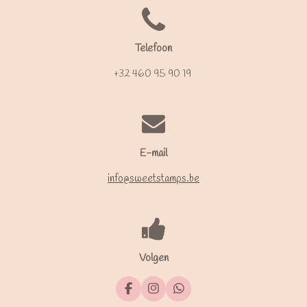
Telefoon
+32 460 95 90 19
E-mail
info@sweetstamps.be
Volgen
F
I
W
a
n
h