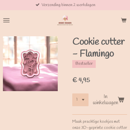
Verzending binnen 2 werkdagen
Ga
direct
naar
de
hoofdinhoud
Cookie cutter
- Flamingo
Bestseller
€ 4,95
In
winkelwagen
Maak prachtige koekjes met
onze 3D-geprinte cookie cutter