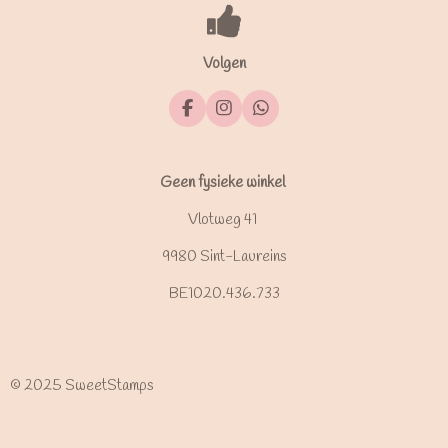
Volgen
F
I
W
a
n
h
c
s
a
e
t
t
b
a
s
Geen fysieke winkel
o
g
A
o
r
p
Vlotweg 41
k
a
p
m
9980 Sint-Laureins
BE1020.436.733
© 2025 SweetStamps