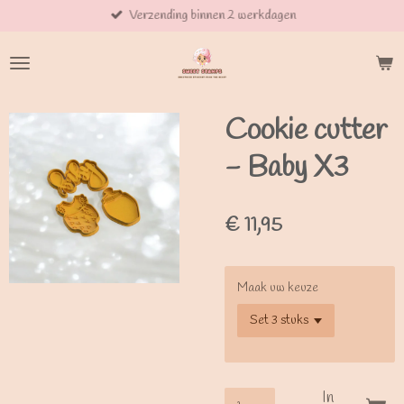
Verzending binnen 2 werkdagen
Ga
direct
naar
de
hoofdinhoud
Cookie cutter
- Baby X3
€ 11,95
Maak uw keuze
In