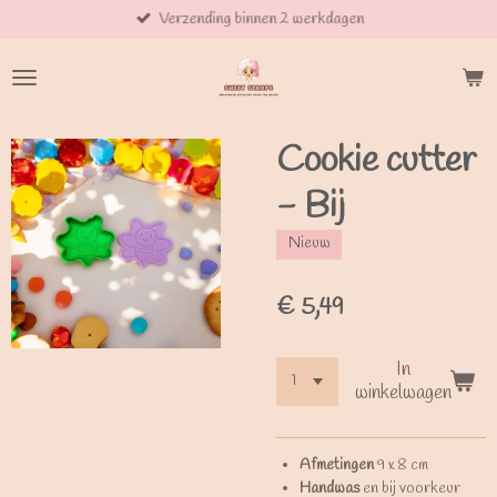
Verzending binnen 2 werkdagen
Ga
direct
naar
de
hoofdinhoud
Cookie cutter
- Bij
Nieuw
€ 5,49
In
winkelwagen
Afmetingen
9 x 8 cm
Handwas
en bij voorkeur