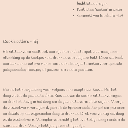
lucht
laten drogen
Niet
laten "weken" in water
Gemaakt van foodsafe PLA
Cookie cutters - Bij
Elk uitsteekvorm heeft ook een bijbehorende stempel, waarmee je een
afbeelding op de koekjes kunt drukken voordat je ze bakt. Deze set biedt
een leuke en creatieve manier om unieke koekjes te maken voor speciale
gelegenheden, feestjes, of gewoon om van te genieten.
Bereid het koekjesdeeg voor volgens een recept naar keuze. Rol het
deeg uit tot de gewenste dikte. Kies een van de cookie uitsteekvormpjes
en druk het stevig in het deeg om de gewenste vorm uit te snijden. Voor je
de uitsteekvorm verwijderd, gebruik de bijbehorende stempel om patronen
en details op het uitgesneden deeg te drukken. Druk voorzichtig het deeg
uit de uitsteekvorm. Verwijder voorzichtig het overtollige deeg rondom de
stempelafdruk. Voila je hebt jou gewenst figuurtje.