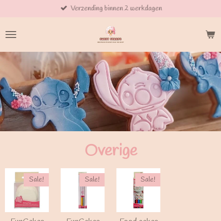
Verzending binnen 2 werkdagen
Ga
direct
naar
de
hoofdinhoud
Overige
Sale!
Sale!
Sale!