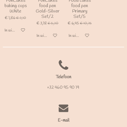
FunCakes
FunCakes
Food cakes
baking cups
food pen
food pen
White
Gold-Silver
Primary
Set/2
Set/5
€ 1,86
€ 3,10
€ 3,18
€ 6,45
€ 5,30
€ 10,75
In winkelwagen
In winkelwagen
In winkelwagen
Telefoon
+32 460 95 90 19
E-mail